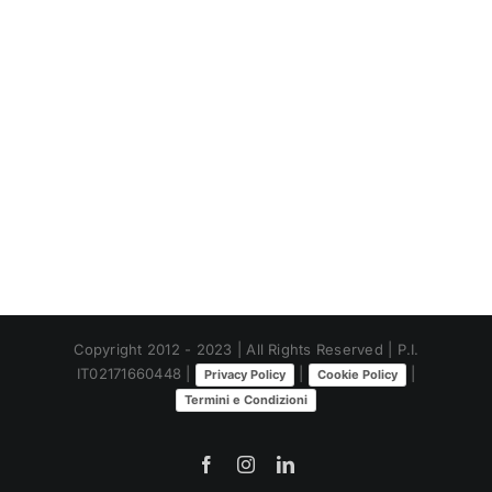
Copyright 2012 - 2023 | All Rights Reserved | P.I.
IT02171660448 |
|
|
Privacy Policy
Cookie Policy
Termini e Condizioni
Facebook
Instagram
LinkedIn