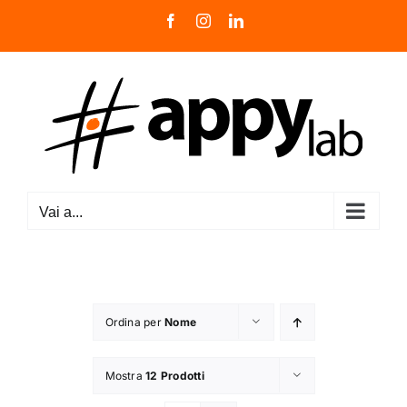
Salta
Facebook
Instagram
LinkedIn
al
contenuto
Vai a...
Ordina per
Nome
Mostra
12 Prodotti