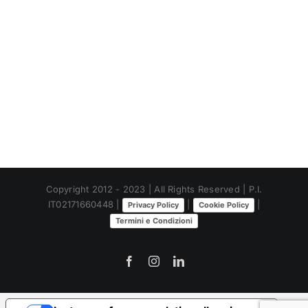
Copyright 2012 - 2023 | All Rights Reserved | P.I.
IT02171660448 |
|
|
Privacy Policy
Cookie Policy
Termini e Condizioni
Facebook
Instagram
LinkedIn