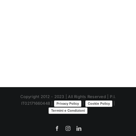
Copyright 2012 - 2023 | All Rights Reserved | P.I.
IT02171660448 |
|
|
Privacy Policy
Cookie Policy
Termini e Condizioni
Facebook
Instagram
LinkedIn