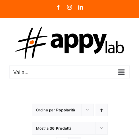
Salta
Facebook
Instagram
LinkedIn
al
contenuto
Vai a...
Ordina per
Popolarità
Mostra
36 Prodotti