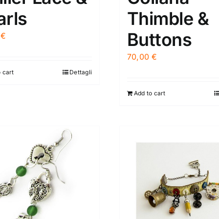
arls
Thimble &
Buttons
0
€
70,00
€
 cart
Dettagli
Add to cart