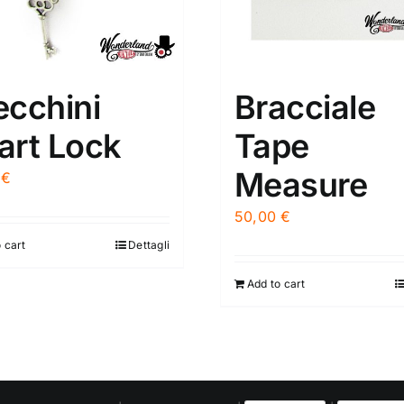
ecchini
Bracciale
art Lock
Tape
Measure
0
€
50,00
€
 cart
Dettagli
Add to cart