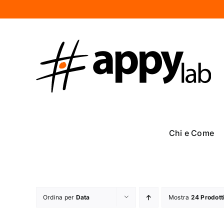
Salta
al
contenuto
Chi e Come
Ordina per
Data
Mostra
24 Prodott