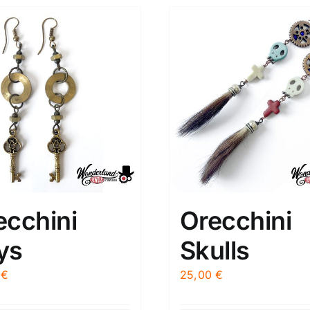
ecchini
Orecchini
ys
Skulls
0
€
25,00
€