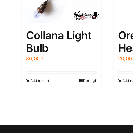
Collana Light
Or
Bulb
He
80,00
€
20,0
Add to cart
Dettagli
Add to