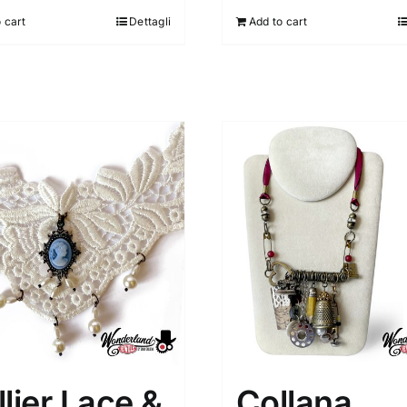
 cart
Dettagli
Add to cart
lier Lace &
Collana