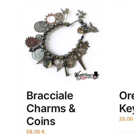
Bracciale
Or
Charms &
Ke
Coins
20,0
58,00
€